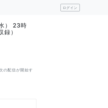
ログイン
水） 23時
収録）
次の配信が開始す